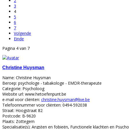
2
3
4
5
6
7
Volgende
Einde
Pagina 4 van 7
Christine Huysman
Name:
Christine Huysman
Beroep:
psychologe - tabakologe - EMDR-therapeute
Categorie:
Psycholoog
Website url:
www.hetoefenpunt.be
e-mail voor cliënten:
christine.huysman@live.be
Telefoonnummer voor cliënten:
0494-592038
Straat:
Hoogstraat 82
Postcode:
B-9620
Plaats:
Zottegem
Specialisatie(s):
Angsten en fobieën, Functionele klachten en Psychos