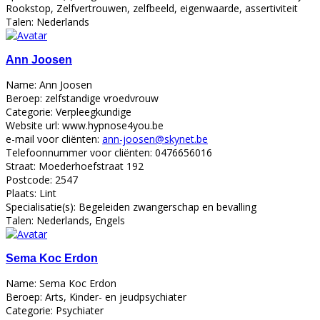
Rookstop, Zelfvertrouwen, zelfbeeld, eigenwaarde, assertiviteit
Talen:
Nederlands
Ann Joosen
Name:
Ann Joosen
Beroep:
zelfstandige vroedvrouw
Categorie:
Verpleegkundige
Website url:
www.hypnose4you.be
e-mail voor cliënten:
ann-joosen@skynet.be
Telefoonnummer voor cliënten:
0476656016
Straat:
Moederhoefstraat 192
Postcode:
2547
Plaats:
Lint
Specialisatie(s):
Begeleiden zwangerschap en bevalling
Talen:
Nederlands, Engels
Sema Koc Erdon
Name:
Sema Koc Erdon
Beroep:
Arts, Kinder- en jeudpsychiater
Categorie:
Psychiater