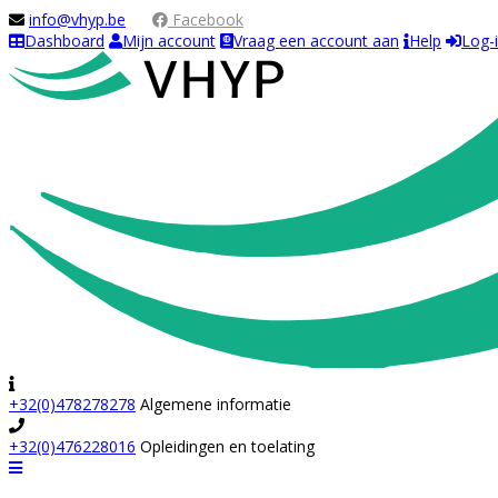
info@vhyp.be
Facebook
Dashboard
Mijn account
Vraag een account aan
Help
Log-
+32(0)478278278
Algemene informatie
+32(0)476228016
Opleidingen en toelating
Navigation