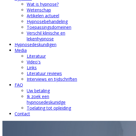
Wat is hypnose?
Wetenschap
Artikelen actueel
Hypnosebehandeling
Toepassingsdomeinen
Verschil klinische en
lekenhypnose
Hypnosedeskundigen
Media
Literatuur
Video's
Links
Literatuur reviews
Interviews en tijdschriften
FAQ
Uw betaling
Ik zoek een
hypnosedeskunidge
Toelating tot opleiding
Contact