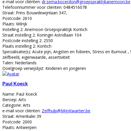
e-mail voor cliënten:
dr.sema.kocerdon@groepspraktijkanemoon.be
Telefoonnummer voor cliënten:
0484516078
Straat:
Prins Bouwdewijnlaan 347,
Postcode:
2610
Plaats:
Wilrijk
Instelling 2:
Anemoon Groepspraktijk Kontich
Straat instelling 2:
Koningin Astridlaan 104
Postcode instelling 2:
2550
Plaats instelling 2:
Kontich
Specialisatie(s):
Acute pijn, Angsten en fobieën, Stress en Burnout , 
zelfbeeld, eigenwaarde, assertiviteit
Talen:
Nederlands
Doelgroep verwijslijst:
Kinderen en jongeren
Paul Koeck
Name:
Paul Koeck
Beroep:
Arts
Categorie:
Arts
e-mail voor cliënten:
Zelfhulp@MijnKwartier.be
Straat:
Amerikalei 39
Postcode:
2000
Plaats:
Antwerpen