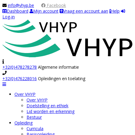
Facebook
Dashboard
Mijn account
Vraag een account aan
Help
Log-in
+32(0)478278278
Algemene informatie
+32(0)476228016
Opleidingen en toelating
Navigation
Over VHYP
Over VHYP
Doelstelling en ethiek
Lid worden en erkenning
Bestuur
Opleiding
Curricula
Basisopleiding