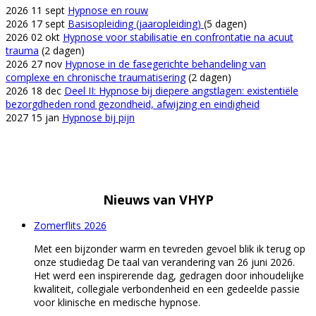
2026 11 sept
Hypnose en rouw
2026 17 sept
Basisopleiding (jaaropleiding)
(5 dagen)
2026 02 okt
Hypnose voor stabilisatie en confrontatie na acuut
trauma
(2 dagen)
2026 27 nov
Hypnose in de fasegerichte behandeling van
complexe en chronische traumatisering
(2 dagen)
2026 18 dec
Deel II: Hypnose bij diepere angstlagen: existentiële
bezorgdheden rond gezondheid, afwijzing en eindigheid
2027 15 jan
Hypnose bij pijn
Nieuws van
VHYP
Zomerflits 2026
Met een bijzonder warm en tevreden gevoel blik ik terug op
onze studiedag De taal van verandering van 26 juni 2026.
Het werd een inspirerende dag, gedragen door inhoudelijke
kwaliteit, collegiale verbondenheid en een gedeelde passie
voor klinische en medische hypnose.