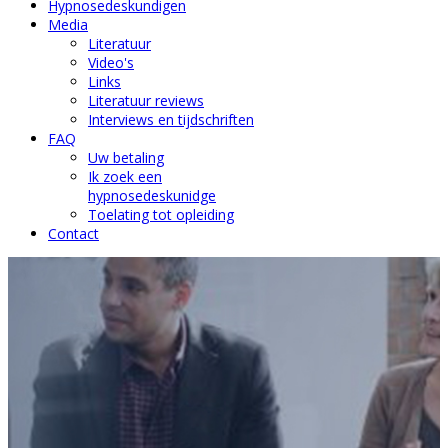
Hypnosedeskundigen
Media
Literatuur
Video's
Links
Literatuur reviews
Interviews en tijdschriften
FAQ
Uw betaling
Ik zoek een
hypnosedeskunidge
Toelating tot opleiding
Contact