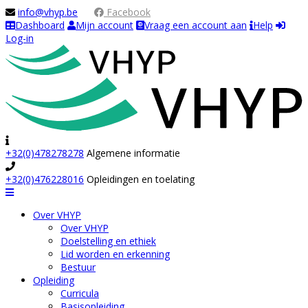
Facebook
Dashboard
Mijn account
Vraag een account aan
Help
Log-in
+32(0)478278278
Algemene informatie
+32(0)476228016
Opleidingen en toelating
Navigation
Over VHYP
Over VHYP
Doelstelling en ethiek
Lid worden en erkenning
Bestuur
Opleiding
Curricula
Basisopleiding