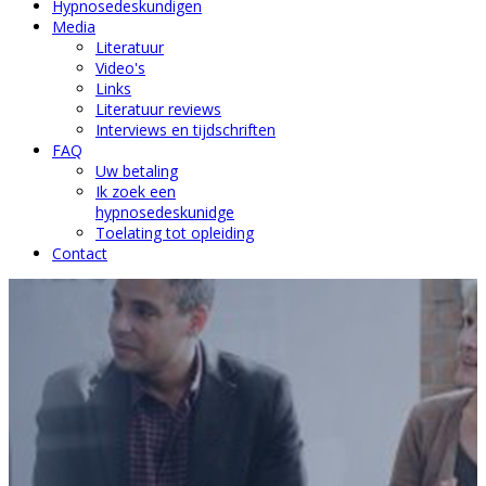
Hypnosedeskundigen
Media
Literatuur
Video's
Links
Literatuur reviews
Interviews en tijdschriften
FAQ
Uw betaling
Ik zoek een
hypnosedeskunidge
Toelating tot opleiding
Contact