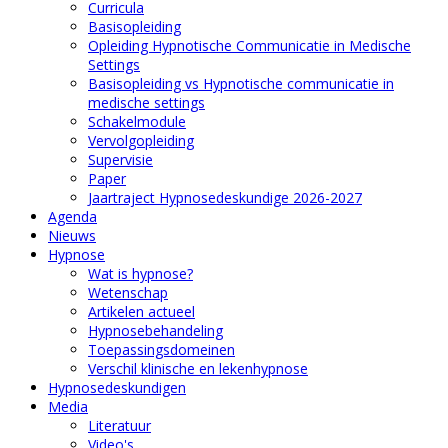
Curricula
Basisopleiding
Opleiding Hypnotische Communicatie in Medische
Settings
Basisopleiding vs Hypnotische communicatie in
medische settings
Schakelmodule
Vervolgopleiding
Supervisie
Paper
Jaartraject Hypnosedeskundige 2026-2027
Agenda
Nieuws
Hypnose
Wat is hypnose?
Wetenschap
Artikelen actueel
Hypnosebehandeling
Toepassingsdomeinen
Verschil klinische en lekenhypnose
Hypnosedeskundigen
Media
Literatuur
Video's