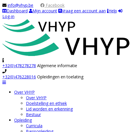
info@vhyp.be
Facebook
Dashboard
Mijn account
Vraag een account aan
Help
Log-in
+32(0)478278278
Algemene informatie
+32(0)476228016
Opleidingen en toelating
Navigation
Over VHYP
Over VHYP
Doelstelling en ethiek
Lid worden en erkenning
Bestuur
Opleiding
Curricula
Basisopleiding