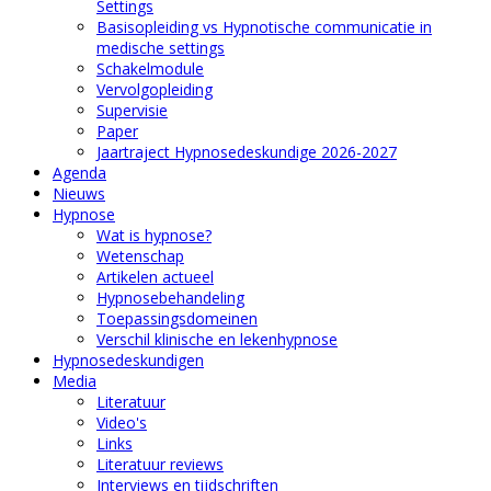
Settings
Basisopleiding vs Hypnotische communicatie in
medische settings
Schakelmodule
Vervolgopleiding
Supervisie
Paper
Jaartraject Hypnosedeskundige 2026-2027
Agenda
Nieuws
Hypnose
Wat is hypnose?
Wetenschap
Artikelen actueel
Hypnosebehandeling
Toepassingsdomeinen
Verschil klinische en lekenhypnose
Hypnosedeskundigen
Media
Literatuur
Video's
Links
Literatuur reviews
Interviews en tijdschriften