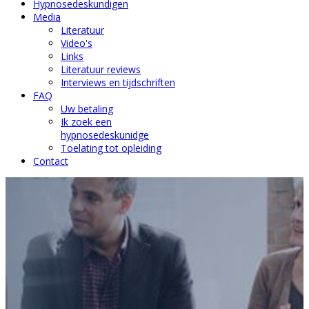
Hypnosedeskundigen
Media
Literatuur
Video's
Links
Literatuur reviews
Interviews en tijdschriften
FAQ
Uw betaling
Ik zoek een
hypnosedeskunidge
Toelating tot opleiding
Contact