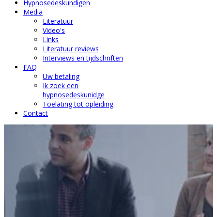
Hypnosedeskundigen
Media
Literatuur
Video's
Links
Literatuur reviews
Interviews en tijdschriften
FAQ
Uw betaling
Ik zoek een
hypnosedeskunidge
Toelating tot opleiding
Contact