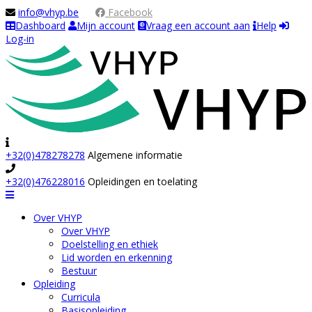
info@vhyp.be
Facebook
Dashboard
Mijn account
Vraag een account aan
Help
Log-in
+32(0)478278278
Algemene informatie
+32(0)476228016
Opleidingen en toelating
Navigation
Over VHYP
Over VHYP
Doelstelling en ethiek
Lid worden en erkenning
Bestuur
Opleiding
Curricula
Basisopleiding