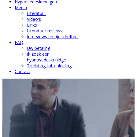
Hypnosedeskundigen
Media
Literatuur
Video's
Links
Literatuur reviews
Interviews en tijdschriften
FAQ
Uw betaling
Ik zoek een
hypnosedeskunidge
Toelating tot opleiding
Contact