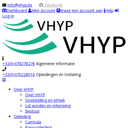
info@vhyp.be
Facebook
Dashboard
Mijn account
Vraag een account aan
Help
Log-in
+32(0)478278278
Algemene informatie
+32(0)476228016
Opleidingen en toelating
Navigation
Over VHYP
Over VHYP
Doelstelling en ethiek
Lid worden en erkenning
Bestuur
Opleiding
Curricula
Basisopleiding