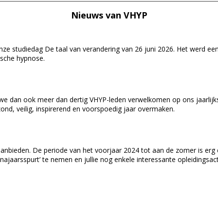
Nieuws van
VHYP
ze studiedag De taal van verandering van 26 juni 2026. Het werd een i
ische hypnose.
 we dan ook meer dan dertig VHYP-leden verwelkomen op ons jaarlijks
d, veilig, inspirerend en voorspoedig jaar overmaken.
n aanbieden. De periode van het voorjaar 2024 tot aan de zomer is e
aarsspurt’ te nemen en jullie nog enkele interessante opleidingsacti