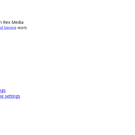
n Rex Media
of Service
apply.
ngs
e settings