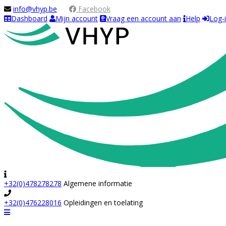
info@vhyp.be
Facebook
Dashboard
Mijn account
Vraag een account aan
Help
Log-
+32(0)478278278
Algemene informatie
+32(0)476228016
Opleidingen en toelating
Navigation