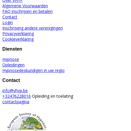
Over VHYP
Algemene Voorwaarden
FAQ inschrijven en betalen
Contact
Login
Inschrijving andere verenigingen
Privacyverklaring
Cookieverklaring
Diensten
Hypnose
Opleidingen
Hypnosedeskundigen in uw regio
Contact
info@vhyp.be
+32476228016
Opleiding en toelating
contactpagina