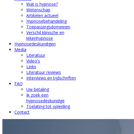
Wat is hypnose?
Wetenschap
Artikelen actueel
Hypnosebehandeling
Toepassingsdomeinen
Verschil klinische en
lekenhypnose
Hypnosedeskundigen
Media
Literatuur
Video's
Links
Literatuur reviews
Interviews en tijdschriften
FAQ
Uw betaling
Ik zoek een
hypnosedeskunidge
Toelating tot opleiding
Contact