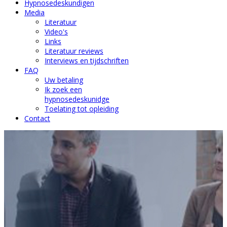
Hypnosedeskundigen
Media
Literatuur
Video's
Links
Literatuur reviews
Interviews en tijdschriften
FAQ
Uw betaling
Ik zoek een
hypnosedeskunidge
Toelating tot opleiding
Contact