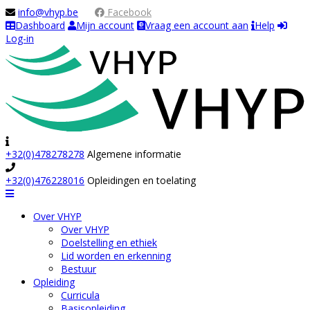
info@vhyp.be
Facebook
Dashboard
Mijn account
Vraag een account aan
Help
Log-in
+32(0)478278278
Algemene informatie
+32(0)476228016
Opleidingen en toelating
Navigation
Over VHYP
Over VHYP
Doelstelling en ethiek
Lid worden en erkenning
Bestuur
Opleiding
Curricula
Basisopleiding