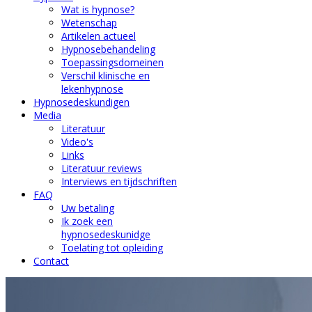
Wat is hypnose?
Wetenschap
Artikelen actueel
Hypnosebehandeling
Toepassingsdomeinen
Verschil klinische en
lekenhypnose
Hypnosedeskundigen
Media
Literatuur
Video's
Links
Literatuur reviews
Interviews en tijdschriften
FAQ
Uw betaling
Ik zoek een
hypnosedeskunidge
Toelating tot opleiding
Contact