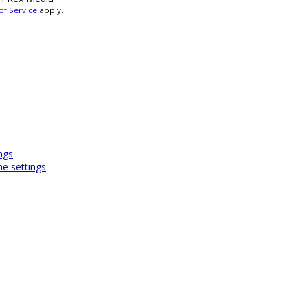
of Service
apply.
ngs
e settings