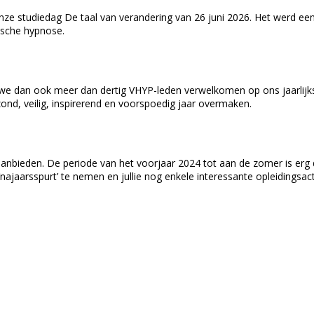
ze studiedag De taal van verandering van 26 juni 2026. Het werd een i
ische hypnose.
 we dan ook meer dan dertig VHYP-leden verwelkomen op ons jaarlijks
d, veilig, inspirerend en voorspoedig jaar overmaken.
n aanbieden. De periode van het voorjaar 2024 tot aan de zomer is e
aarsspurt’ te nemen en jullie nog enkele interessante opleidingsacti