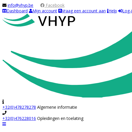
info@vhyp.be
Facebook
Dashboard
Mijn account
Vraag een account aan
Help
Log-
+32(0)478278278
Algemene informatie
+32(0)476228016
Opleidingen en toelating
Navigation