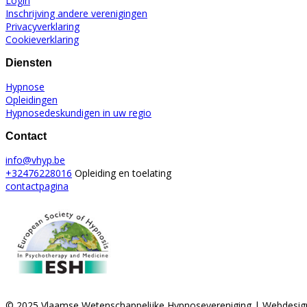
Login
Inschrijving andere verenigingen
Privacyverklaring
Cookieverklaring
Diensten
Hypnose
Opleidingen
Hypnosedeskundigen in uw regio
Contact
info@vhyp.be
+32476228016
Opleiding en toelating
contactpagina
© 2025 Vlaamse Wetenschappelijke Hypnosevereniging | Webdesig