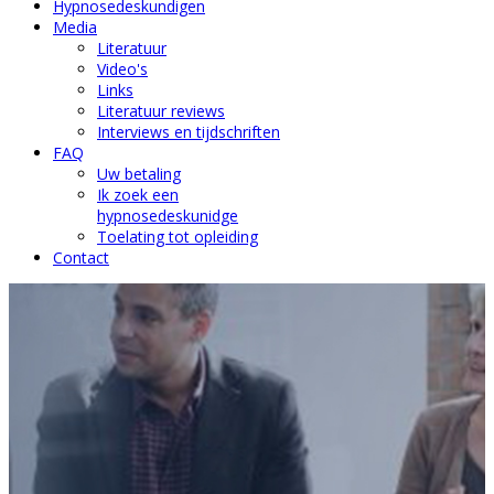
Hypnosedeskundigen
Media
Literatuur
Video's
Links
Literatuur reviews
Interviews en tijdschriften
FAQ
Uw betaling
Ik zoek een
hypnosedeskunidge
Toelating tot opleiding
Contact