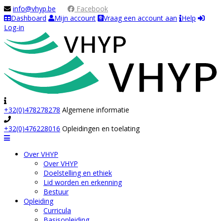
info@vhyp.be
Facebook
Dashboard
Mijn account
Vraag een account aan
Help
Log-in
+32(0)478278278
Algemene informatie
+32(0)476228016
Opleidingen en toelating
Navigation
Over VHYP
Over VHYP
Doelstelling en ethiek
Lid worden en erkenning
Bestuur
Opleiding
Curricula
Basisopleiding