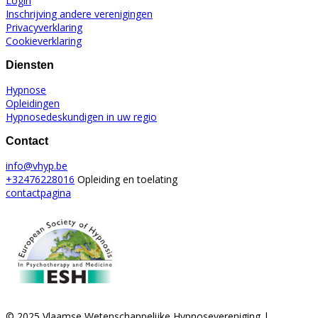
Login
Inschrijving andere verenigingen
Privacyverklaring
Cookieverklaring
Diensten
Hypnose
Opleidingen
Hypnosedeskundigen in uw regio
Contact
info@vhyp.be
+32476228016
Opleiding en toelating
contactpagina
© 2025 Vlaamse Wetenschappelijke Hypnosevereniging |