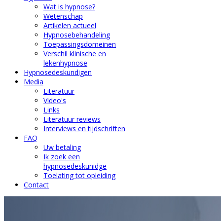
Wat is hypnose?
Wetenschap
Artikelen actueel
Hypnosebehandeling
Toepassingsdomeinen
Verschil klinische en
lekenhypnose
Hypnosedeskundigen
Media
Literatuur
Video's
Links
Literatuur reviews
Interviews en tijdschriften
FAQ
Uw betaling
Ik zoek een
hypnosedeskunidge
Toelating tot opleiding
Contact