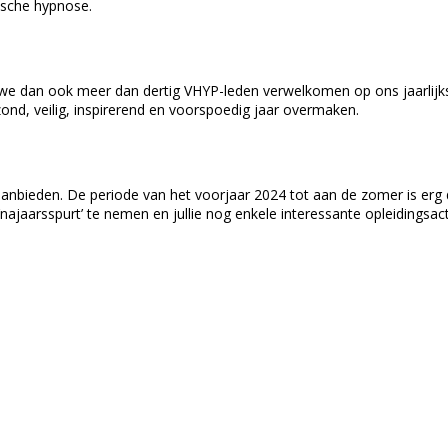
ische hypnose.
 we dan ook meer dan dertig VHYP-leden verwelkomen op ons jaarlijks
d, veilig, inspirerend en voorspoedig jaar overmaken.
n aanbieden. De periode van het voorjaar 2024 tot aan de zomer is e
aarsspurt’ te nemen en jullie nog enkele interessante opleidingsacti