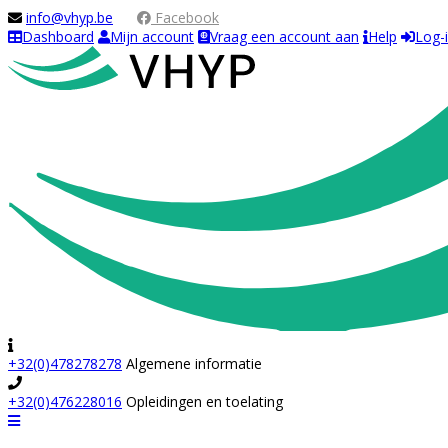
info@vhyp.be
Facebook
Dashboard
Mijn account
Vraag een account aan
Help
Log-
+32(0)478278278
Algemene informatie
+32(0)476228016
Opleidingen en toelating
Navigation