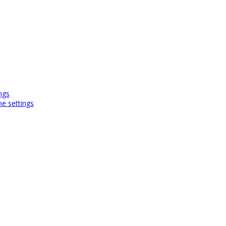
ngs
e settings