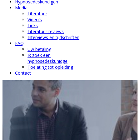
Hypnosedeskundigen
Media
Literatuur
Video's
Links
Literatuur reviews
Interviews en tijdschriften
FAQ
Uw betaling
Ik zoek een
hypnosedeskunidge
Toelating tot opleiding
Contact