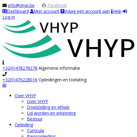
info@vhyp.be
Facebook
Dashboard
Mijn account
Vraag een account aan
Help
Log-in
+32(0)478278278
Algemene informatie
+32(0)476228016
Opleidingen en toelating
Navigation
Over VHYP
Over VHYP
Doelstelling en ethiek
Lid worden en erkenning
Bestuur
Opleiding
Curricula
Basisopleiding